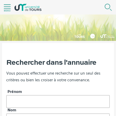
Aller
R
au
MENU
contenu
|
Navigation
|
Accès
directs
|
Vous
Rechercher dans l'annuaire
Version française
Annuaire
Connexion
êtes
Vous pouvez effectuer une recherche sur un seul des
ici :
critères ou bien les croiser à votre convenance.
Prénom
Nom