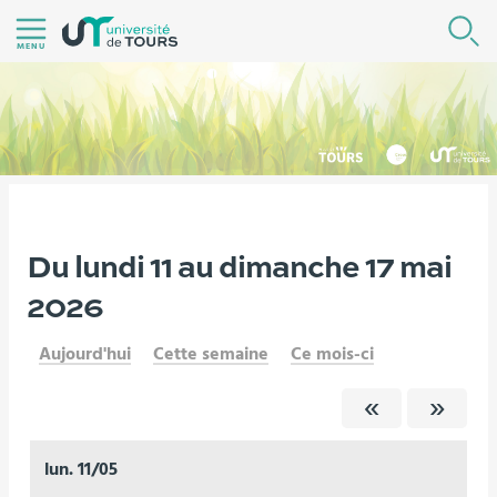
Aller
R
au
MENU
contenu
|
Navigation
|
Accès
directs
|
Vous
Du lundi 11 au dimanche 17 mai
Version française
Agenda
Connexion
êtes
2026
ici :
Aujourd'hui
Cette semaine
Ce mois-ci
lun.
11/05